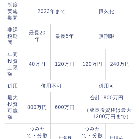
制度
実施
2023年まで
恒久化
期間
非課
最長20
税期
最長5年
無期限
年
間
年間
投資
40万円
120万円
120万円
240万円
上限
額
併用
併用不可
併用可
最大
合計1800万円
投資
800万円
600万円
（成長投資枠は最大
可能
1200万円まで）
額
つみた
つみた
て・分散
て・分散
上場株
上場株