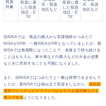
投資
投資に適
投資に適
式・投資
式・投資
対象
した投資
した投資
信託など
信託など
信託・E
信託・E
TF
TF
旧NISAでは、商品の購入から非課税枠がつみたて
NISAが20年、一般NISAが5年となっていましたが、新
NISAでは無期限になったことで、老後まで持ち続ける
ことはもちろん、家や車などの購入などの大金が必要
なときに売却することも可能になりました。
また、旧NISAではつみたてと一般は併用できませんで
したが、新NISAでは積み立て投資をしながら、
成長投
資枠でインデックスファンドはもちろん個別株なども
購入できる
ようになりました。