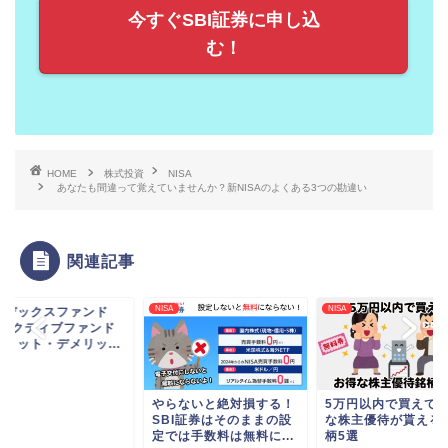
今すぐSBI証券に申し込
む！
HOME
株式投資
NISA
あなたも間違って覚えていませんか？新NISAのよくある3つの勘違い
関連記事
NISA
NISA
ンデックスファンド
s アクティブファンド
メリット・デメリッ...
やらないと絶対損する！
5万円以内で買えて
SBI証券はそのままの設
な株主優待が貰える
定では手数料は無料に...
柄5選