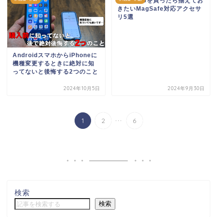
iPhone16を買ったら揃えてお
きたいMagSafe対応アクセサ
リ5選
AndroidスマホからiPhoneに
機種変更するときに絶対に知
ってないと後悔する2つのこと
2024年10月5日
2024年9月30日
...
1
2
6
検索
検索