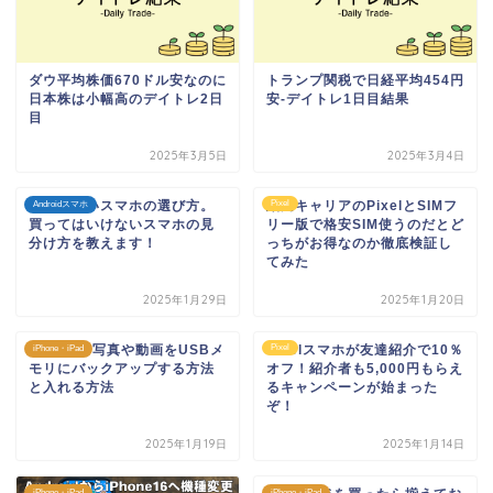
ダウ平均株価670ドル安なのに
トランプ関税で日経平均454円
日本株は小幅高のデイトレ2日
安-デイトレ1日目結果
目
2025年3月5日
2025年3月4日
失敗しないスマホの選び方。
結局キャリアのPixelとSIMフ
Pixel
Androidスマホ
買ってはいけないスマホの見
リー版で格安SIM使うのだとど
分け方を教えます！
っちがお得なのか徹底検証し
てみた
2025年1月29日
2025年1月20日
iPhoneの写真や動画をUSBメ
Pixelスマホが友達紹介で10％
Pixel
iPhone・iPad
モリにバックアップする方法
オフ！紹介者も5,000円もらえ
と入れる方法
るキャンペーンが始まった
ぞ！
2025年1月19日
2025年1月14日
iPhone・iPad
iPhone・iPad