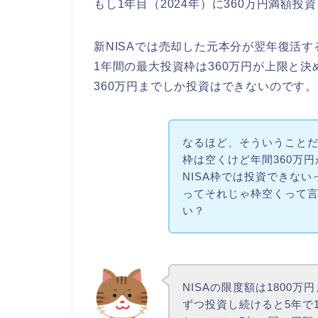
もし1年目（2024年）に360万円満額投
新NISAでは売却した元本分が翌年復活す
1年間の最大投資枠は360万円が上限と決
360万円までしか投資はできないのです。
なるほど、そういうこと
枠は空くけど年間360万
NISA枠では投資できな
ってそれじゃ枠空くって
い？
NISAの限度額は1800
ずつ投資し続けると5年で1