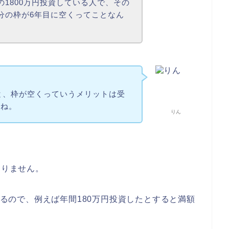
の1800万円投資している人で、その
分の枠が6年目に空くってことなん
いと、枠が空くっていうメリットは受
だね。
りん
ありません。
使えるので、例えば年間180万円投資したとすると満額
。