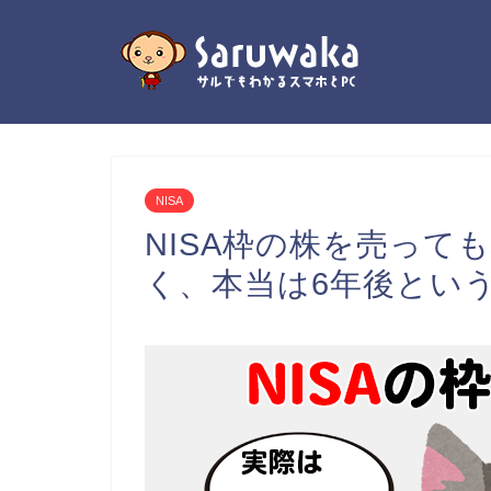
NISA
NISA枠の株を売って
く、本当は6年後とい