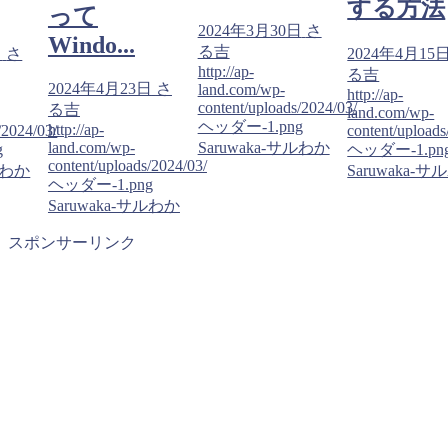
する方法
って
2024年3月30日
さ
Windo...
る吉
日
さ
2024年4月15
http://ap-
る吉
2024年4月23日
さ
land.com/wp-
http://ap-
content/uploads/2024/03/
る吉
land.com/wp-
ヘッダー-1.png
http://ap-
/2024/03/
content/uploads
land.com/wp-
Saruwaka-サルわか
g
ヘッダー-1.pn
content/uploads/2024/03/
ルわか
Saruwaka-
ヘッダー-1.png
Saruwaka-サルわか
スポンサーリンク