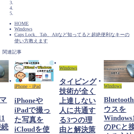
HOME
Windows
Caps Lock、Tab、Altなど知ってると超絶便利なキーの
使い方教えます
関連記事
Windows
タイピング
Windows
iPhone・iPad
技術が全く
hマ
Bluetoot
iPhoneや
上達しない
ウスを
iPadで撮っ
人に共通す
11
Windows
た写真を
る3つの理
接続
のPCと
iCloudを使
由と解決策